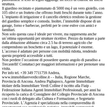
struttura.
Il giardino recintato e piantumato di 5000 mq è un vero gioiello, con
105 olivi e un frutteto che offrono frutti freschi durante tutto l`anno.
L`impianto di irrigazione e il cancello elettrico rendono la gestione
del giardino semplice e comoda. Inoltre, l`immobile dispone di un
garage, forno e barbecue, perfetti per le cene estive con amici e
familiari.
Non solo questa casa è ideale per vivere, ma rappresenta anche
un`ottima opportunità per strutture ricettive. Prezzo da trattare a parte
dalla abitazione abbiamo circa 2.5 ha di terreno agricolo che
comprendono un boschetto e un lago, il potenziale è enorme.
L`accesso è adattato per persone con mobilità ridotta, rendendo
questa proprietà accessibile a tutti.
Non perdere l`occasione di possedere questo angolo di paradiso a
Trecastelli! Contattaci per maggiori informazioni e per prenotare una
visita.
Per info tel. +39 349 7711759 Andrea,
www.immobiliareverdicolline.it - - Italia, Regione Marche,
Provincia di Ancona. Andrea Pigliapoco, Agente Immobiliare
titolare della Immobiliare Verdi Colline è iscritto alla Fiaip -
Federazione Italiana Agenti Immobiliari Professionali, per anni ha
ricoperto la carica di Consigliere del Collegio Provinciale di Ancona
con i ruoli di delegato alla Cultura e Formazione, e Segretario
Provinciale. L`Agenzia è specializzata nella compravendita di