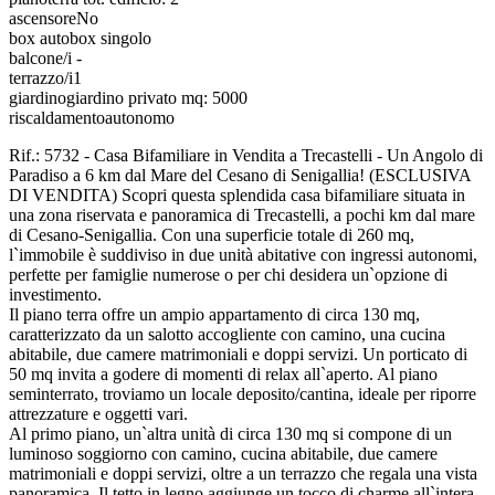
ascensore
No
box auto
box singolo
balcone/i
-
terrazzo/i
1
giardino
giardino privato mq: 5000
riscaldamento
autonomo
Rif.: 5732 - Casa Bifamiliare in Vendita a Trecastelli - Un Angolo di
Paradiso a 6 km dal Mare del Cesano di Senigallia! (ESCLUSIVA
DI VENDITA) Scopri questa splendida casa bifamiliare situata in
una zona riservata e panoramica di Trecastelli, a pochi km dal mare
di Cesano-Senigallia. Con una superficie totale di 260 mq,
l`immobile è suddiviso in due unità abitative con ingressi autonomi,
perfette per famiglie numerose o per chi desidera un`opzione di
investimento.
Il piano terra offre un ampio appartamento di circa 130 mq,
caratterizzato da un salotto accogliente con camino, una cucina
abitabile, due camere matrimoniali e doppi servizi. Un porticato di
50 mq invita a godere di momenti di relax all`aperto. Al piano
seminterrato, troviamo un locale deposito/cantina, ideale per riporre
attrezzature e oggetti vari.
Al primo piano, un`altra unità di circa 130 mq si compone di un
luminoso soggiorno con camino, cucina abitabile, due camere
matrimoniali e doppi servizi, oltre a un terrazzo che regala una vista
panoramica. Il tetto in legno aggiunge un tocco di charme all`intera