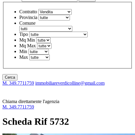
Contratto
Provincia
Comune
Tipo
Mq Min
Mq Max
Min
Max
Cerca
M. 349.7711759
immobiliareverdicolline@gmail.com
Chiama direttamente l'agenzia
M. 349.7711759
Scheda Rif 5732