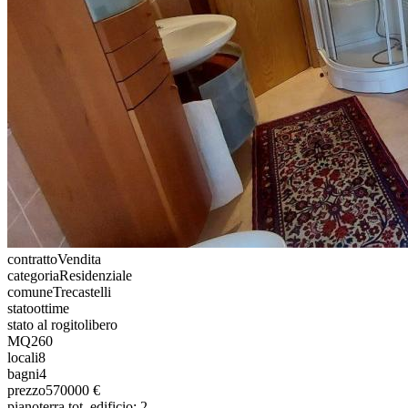
contratto
Vendita
categoria
Residenziale
comune
Trecastelli
stato
ottime
stato al rogito
libero
MQ
260
locali
8
bagni
4
prezzo
570000 €
piano
terra tot. edificio: 2