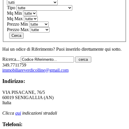
Tipo
Mq Min
Mq Max
Prezzo Min
Prezzo Max
Cerca
Hai un odice di Riferimento? Puoi inserirlo direttamente qui sotto.
Ricerca...
349.7711759
immobiliareverdicolline@gmail.com
Indirizzo:
VIA PISACANE, 76/5
60019 SENIGALLIA (AN)
Italia
Clicca
qui
indicazioni stradali
Telefoni: