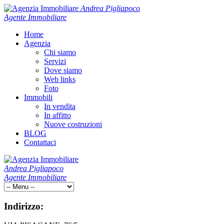
Andrea Pigliapoco
Agente Immobiliare
Home
Agenzia
Chi siamo
Servizi
Dove siamo
Web links
Foto
Immobili
In vendita
In affitto
Nuove costruzioni
BLOG
Contattaci
Andrea Pigliapoco
Agente Immobiliare
Indirizzo: