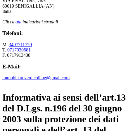
VIA PISACANE, 76/5
60019 SENIGALLIA (AN)
Italia
Clicca
qui
indicazioni stradali
Telefoni:
M.
3497711759
T.
0717930581
F. 0717913438
E-Mail:
immobiliareverdicolline@gmail.com
Informativa ai sensi dell’art.13
del D.Lgs. n.196 del 30 giugno
2003 sulla protezione dei dati
personali e dell’art. 13 del