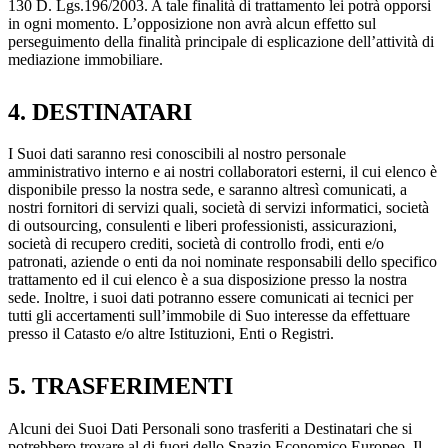
130 D. Lgs.196/2003. A tale finalità di trattamento lei potrà opporsi
in ogni momento. L’opposizione non avrà alcun effetto sul
perseguimento della finalità principale di esplicazione dell’attività di
mediazione immobiliare.
4. DESTINATARI
I Suoi dati saranno resi conoscibili al nostro personale
amministrativo interno e ai nostri collaboratori esterni, il cui elenco è
disponibile presso la nostra sede, e saranno altresì comunicati, a
nostri fornitori di servizi quali, società di servizi informatici, società
di outsourcing, consulenti e liberi professionisti, assicurazioni,
società di recupero crediti, società di controllo frodi, enti e/o
patronati, aziende o enti da noi nominate responsabili dello specifico
trattamento ed il cui elenco è a sua disposizione presso la nostra
sede. Inoltre, i suoi dati potranno essere comunicati ai tecnici per
tutti gli accertamenti sull’immobile di Suo interesse da effettuare
presso il Catasto e/o altre Istituzioni, Enti o Registri.
5. TRASFERIMENTI
Alcuni dei Suoi Dati Personali sono trasferiti a Destinatari che si
potrebbero trovare al di fuori dello Spazio Economico Europeo. Il