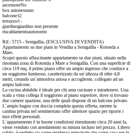
ascensore
No
box auto
nessuno
balcone/i
2
terrazzo/i
-
giardino
giardino non presente
riscaldamento
autonomo
Rif.: 5715 - Senigallia, (ESCLUSIVA DI VENDITA)
Appartamento su due piani in Vendita a Senigallia - Rotonda a
Mare.
Scopri questo affascinante appartamento su due piani, situato nella
rinomata zona di Rotonda a Mare a Senigallia. Con una superficie di
circa 119 mq, il primo piano offre un ampio ingresso che conduce a
un soggiorno luminoso, caratterizzato da un`altezza di oltre 4,8
metri, creando un`atmosfera ariosa e accogliente, collegato ad un
ampio balcone.
La cucina abitabile è ideale per chi ama cucinare e intrattenere. Una
scala a vista collega il soggiorno al piano superiore, dove si trovano
due camere spaziose, una delle quali dispone di un balcone privato.
L`ampio bagno con doccia completa questa offerta, mentre la
cantina privata nel seminterrato offre ulteriore spazio per riporre i
tuoi effetti personali.
L`appartamento è in buone condizioni ristrutturato circa 20 anni fa,
viene venduto con arredamento su misura incluso nel prezzo. Libero
subito, è perfetto sia come residenza principale che come casa per le