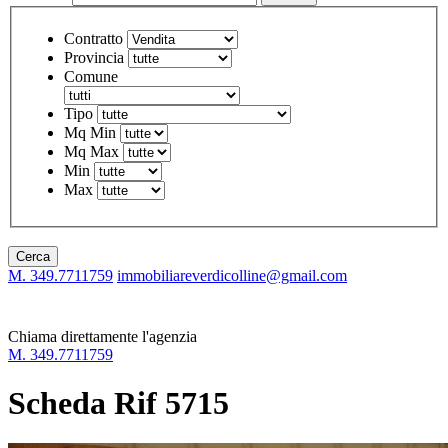
Contratto
Provincia
Comune
Tipo
Mq Min
Mq Max
Min
Max
Cerca
M. 349.7711759
immobiliareverdicolline@gmail.com
Chiama direttamente l'agenzia
M. 349.7711759
Scheda Rif 5715