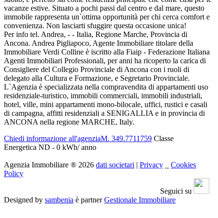
vacanze estive. Situato a pochi passi dal centro e dal mare, questo
immobile rappresenta un`ottima opportunità per chi cerca comfort e
convenienza. Non lasciarti sfuggire questa occasione unica!
Per info tel. Andrea, - - Italia, Regione Marche, Provincia di
Ancona. Andrea Pigliapoco, Agente Immobiliare titolare della
Immobiliare Verdi Colline è iscritto alla Fiaip - Federazione Italiana
Agenti Immobiliari Professionali, per anni ha ricoperto la carica di
Consigliere del Collegio Provinciale di Ancona con i ruoli di
delegato alla Cultura e Formazione, e Segretario Provinciale.
L`Agenzia è specializzata nella compravendita di appartamenti uso
residenziale-turistico, immobili commerciali, immobili industriali,
hotel, ville, mini appartamenti mono-bilocale, uffici, rustici e casali
di campagna, affitti residenziali a SENIGALLIA e in provincia di
ANCONA nella regione MARCHE, Italy.
Chiedi informazione all'agenzia
M. 349.7711759
Classe
Energetica ND - 0 kWh/ anno
Agenzia Immobiliare
®
2026
dati societari
|
Privacy
_
Cookies
Policy
Seguici su
Designed by
sambenia
è partner
Gestionale Immobiliare