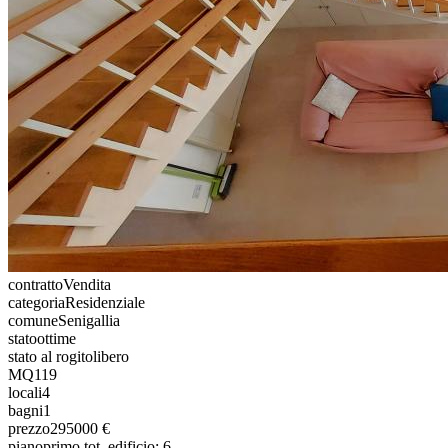
contratto
Vendita
categoria
Residenziale
comune
Senigallia
stato
ottime
stato al rogito
libero
MQ
119
locali
4
bagni
1
prezzo
295000 €
piano
primo tot. edificio: 6